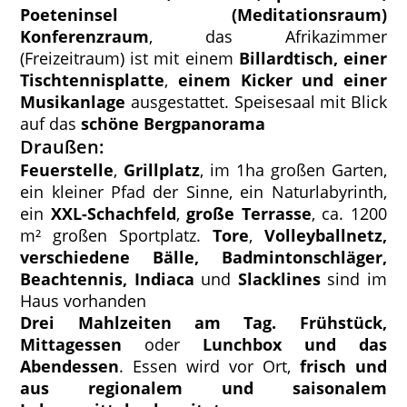
Poeteninsel (Meditationsraum)
Konferenzraum
, das Afrikazimmer
(Freizeitraum) ist mit einem
Billardtisch, einer
Tischtennisplatte
,
einem Kicker und einer
Musikanlage
ausgestattet. Speisesaal mit Blick
auf das
schöne Bergpanorama
Draußen:
Feuerstelle
,
Grillplatz
, im 1ha großen Garten,
ein kleiner Pfad der Sinne, ein Naturlabyrinth,
ein
XXL-Schachfeld
,
große Terrasse
, ca. 1200
m² großen Sportplatz.
Tore
,
Volleyballnetz,
verschiedene Bälle, Badmintonschläger,
Beachtennis, Indiaca
und
Slacklines
sind im
Haus vorhanden
Drei Mahlzeiten am Tag. Frühstück,
Mittagessen
oder
Lunchbox und das
Abendessen
. Essen wird vor Ort,
frisch und
aus regionalem und saisonalem